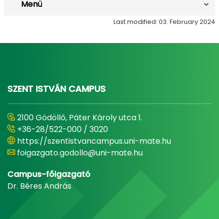
Menü
Last modified: 03. February 2024
SZENT ISTVÁN CAMPUS
2100 Gödöllő, Páter Károly utca 1.
+36-28/522-000 / 3020
https://szentistvancampus.uni-mate.hu
foigazgato.godollo@uni-mate.hu
Campus-főigazgató
Dr. Béres András