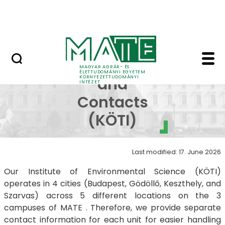
Research
Skip to Main Content
NEWS (KÖTI)
Locations and Contact
Locations
MAGYAR AGRÁR- ÉS
ÉLETTUDOMÁNYI EGYETEM
KÖRNYEZETTUDOMÁNYI
and
INTÉZET
Contacts
(KÖTI)
Last modified: 17. June 2026
Our Institute of Environmental Science (KÖTI)
operates in 4 cities (Budapest, Gödöllő, Keszthely, and
Szarvas) across 5 different locations on the 3
campuses of MATE . Therefore, we provide separate
contact information for each unit for easier handling