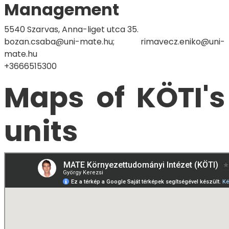
Management
5540 Szarvas, Anna-liget utca 35.
bozan.csaba@uni-mate.hu; rimavecz.eniko@uni-
mate.hu
+3666515300
Maps of KÖTI's
units