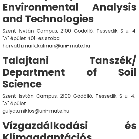
Environmental Analysis
and Technologies
Szent Isvtán Campus, 2100 Gödöllő, Tessedik S u. 4.
"A" épület 401-es szoba
horvath.mark.kalman@uni-mate.hu
Talajtani Tanszék/
Department of Soil
Science
Szent Isvtán Campus, 2100 Gödöllő, Tessedik S u. 4.
"A" épület
gulyas.miklos@uni-mate.hu
Vízgazdálkodási és
Klímaadaptációs