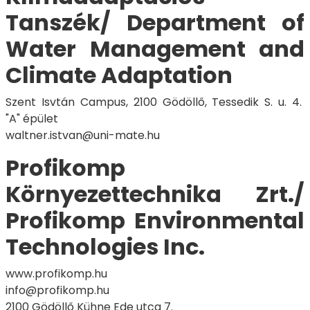
Tanszék/ Department of
Water Management and
Climate Adaptation
Szent Isvtán Campus, 2100 Gödöllő, Tessedik S. u. 4.
"A" épület
waltner.istvan@uni-mate.hu
Profikomp
Környezettechnika Zrt./
Profikomp Environmental
Technologies Inc.
www.profikomp.hu
info@profikomp.hu
2100 Gödöllő Kühne Ede utca 7.