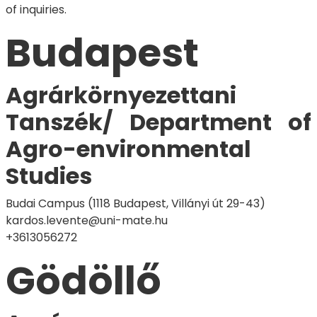
of inquiries.
Budapest
Agrárkörnyezettani
Tanszék/ Department of
Agro-environmental
Studies
Budai Campus (1118 Budapest, Villányi út 29-43)
kardos.levente@uni-mate.hu
+3613056272
Gödöllő